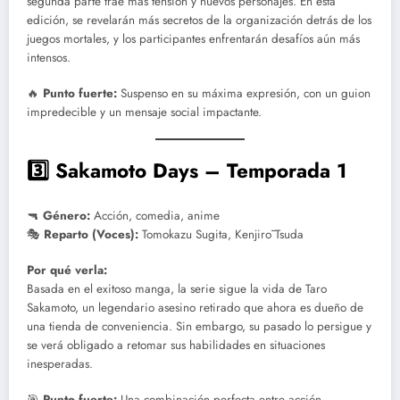
segunda parte trae más tensión y nuevos personajes. En esta
edición, se revelarán más secretos de la organización detrás de los
juegos mortales, y los participantes enfrentarán desafíos aún más
intensos.
🔥
Punto fuerte:
Suspenso en su máxima expresión, con un guion
impredecible y un mensaje social impactante.
3️⃣ Sakamoto Days – Temporada 1
🔫
Género:
Acción, comedia, anime
🎭
Reparto (Voces):
Tomokazu Sugita, Kenjirō Tsuda
Por qué verla:
Basada en el exitoso manga, la serie sigue la vida de Taro
Sakamoto, un legendario asesino retirado que ahora es dueño de
una tienda de conveniencia. Sin embargo, su pasado lo persigue y
se verá obligado a retomar sus habilidades en situaciones
inesperadas.
🎯
Punto fuerte:
Una combinación perfecta entre acción