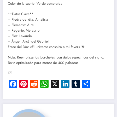
Color de la suerte: Verde esmeralda
**Datos Clave**
– Piedra del día: Amatista
– Elemento: Aire
– Regente: Mercurio
– Flor: Lavanda
– Ángel: Arcángel Gabriel
Frase del Día: «El universo conspira a mi favor» 🌟
Nota: Reemplaza los [corchetes] con datos específicos del signo.
Texto optimizado para menos de 400 palabras.
173
Facebook
Pinterest
Reddit
WhatsApp
X
LinkedIn
Tumblr
Compar