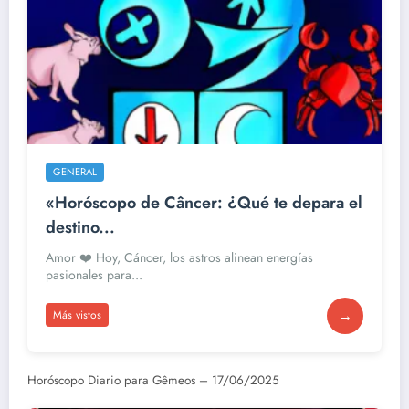
GENERAL
«Horóscopo de Câncer: ¿Qué te depara el
destino...
Amor ❤️ Hoy, Cáncer, los astros alinean energías
pasionales para...
→
Más vistos
Horóscopo Diario para Gêmeos – 17/06/2025