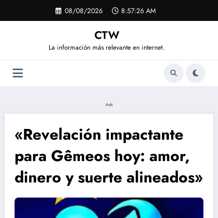
Saltar
08/08/2026
8:57:27 AM
al
contenido
CTW
La información más relevante en internet.
Ads
«Revelación impactante
para Gêmeos hoy: amor,
dinero y suerte alineados»