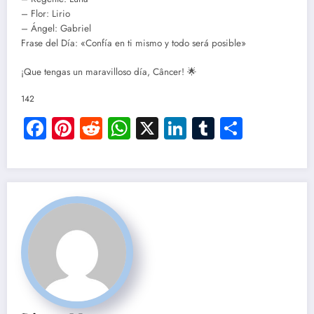
– Flor: Lirio
– Ángel: Gabriel
Frase del Día: «Confía en ti mismo y todo será posible»
¡Que tengas un maravilloso día, Câncer! 🌟
142
Facebook
Pinterest
Reddit
WhatsApp
X
LinkedIn
Tumblr
Compar