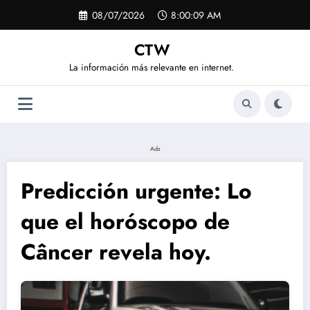
Saltar
08/07/2026
8:00:09 AM
al
contenido
CTW
La información más relevante en internet.
Ads
Predicción urgente: Lo
que el horóscopo de
Câncer revela hoy.