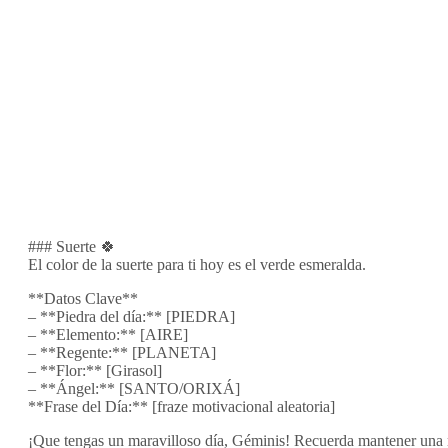
### Suerte 🍀
El color de la suerte para ti hoy es el verde esmeralda.
**Datos Clave**
– **Piedra del día:** [PIEDRA]
– **Elemento:** [AIRE]
– **Regente:** [PLANETA]
– **Flor:** [Girasol]
– **Ángel:** [SANTO/ORIXÁ]
**Frase del Día:** [fraze motivacional aleatoria]
¡Que tengas un maravilloso día, Géminis! Recuerda mantener una me