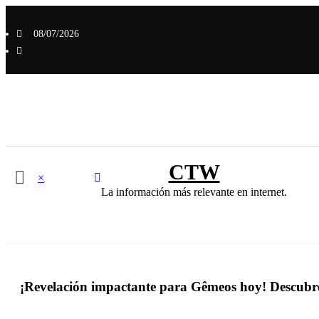
Saltar
al
08/07/2026
contenido
CTW
×
La información más relevante en internet.
¡Revelación impactante para Gêmeos hoy! Descubre 