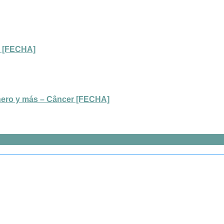
te [FECHA]
inero y más – Câncer [FECHA]