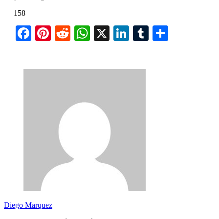
158
Facebook
Pinterest
Reddit
WhatsApp
X
LinkedIn
Tumblr
Compart
Diego Marquez