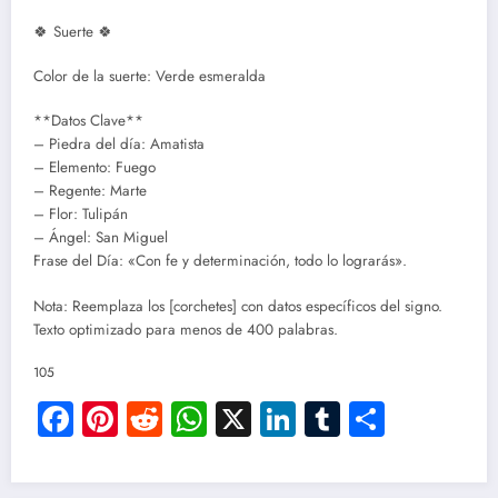
🍀 Suerte 🍀
Color de la suerte: Verde esmeralda
**Datos Clave**
– Piedra del día: Amatista
– Elemento: Fuego
– Regente: Marte
– Flor: Tulipán
– Ángel: San Miguel
Frase del Día: «Con fe y determinación, todo lo lograrás».
Nota: Reemplaza los [corchetes] con datos específicos del signo.
Texto optimizado para menos de 400 palabras.
105
Facebook
Pinterest
Reddit
WhatsApp
X
LinkedIn
Tumblr
Compar