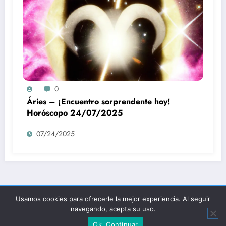
0
Áries – ¡Encuentro sorprendente hoy!
Horóscopo 24/07/2025
07/24/2025
Inicial
Sobre
Política de Privacidad
Términos y Condiciones
Usamos cookies para ofrecerle la mejor experiencia. Al seguir
Contacto
navegando, acepta su uso.
NewsBlogger - Revista y blog
WordPress
Tema 2026 | Funciona con
SpiceThemes
Ok, Continuar