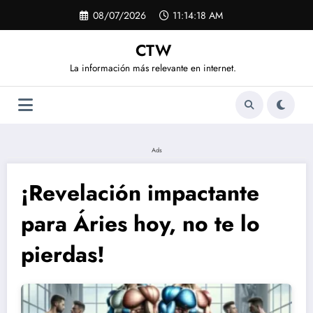
Saltar
08/07/2026
11:14:18 AM
al
contenido
CTW
La información más relevante en internet.
Ads
¡Revelación impactante
para Áries hoy, no te lo
pierdas!