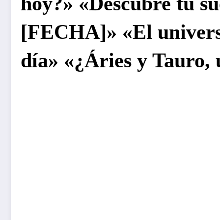
hoy?» «Descubre tu su
[FECHA]» «El universo
día» «¿Áries y Tauro,