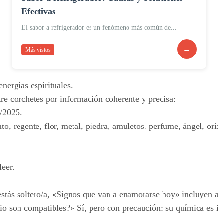
Efectivas
El sabor a refrigerador es un fenómeno más común de...
→
Más vistos
nergías espirituales.
re corchetes por información coherente y precisa:
6/2025.
o, regente, flor, metal, piedra, amuletos, perfume, ángel, ori
leer.
i estás soltero/a, «Signos que van a enamorarse hoy» incluyen
 son compatibles?» Sí, pero con precaución: su química es in