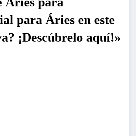
e Áries para
al para Áries en este
va? ¡Descúbrelo aquí!»