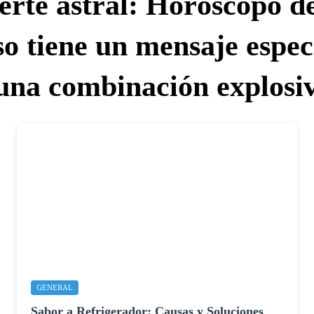
erte astral: Horóscopo d
 tiene un mensaje especi
 una combinación explosi
GENERAL
Sabor a Refrigerador: Causas y Soluciones