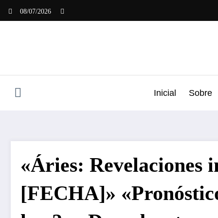
Saltar
08/07/2026
al
contenido
Inicial
Sobre
«Áries: Revelaciones i
[FECHA]» «Pronóstico 