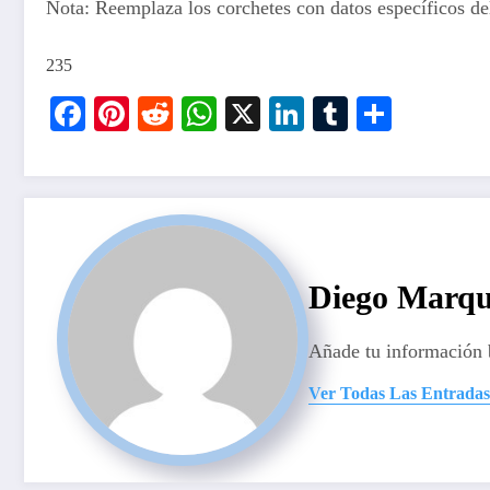
Nota: Reemplaza los corchetes con datos específicos de
235
Facebook
Pinterest
Reddit
WhatsApp
X
LinkedIn
Tumblr
Compar
Diego Marqu
Añade tu información 
Ver Todas Las Entradas