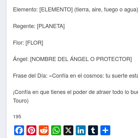
Elemento: [ELEMENTO] (tierra, aire, fuego o agua
Regente: [PLANETA]
Flor: [FLOR]
Ángel: [NOMBRE DEL ÁNGEL O PROTECTOR]
Frase del Día: «Confía en el cosmos: tu suerte est
¡Confía en que tienes el poder de atraer todo lo b
Touro)
195
Facebook
Pinterest
Reddit
WhatsApp
X
LinkedIn
Tumblr
Compa