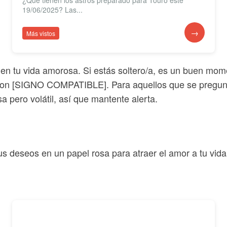
¿Qué tienen los astros preparado para Touro este
19/06/2025? Las...
→
Más vistos
s en tu vida amorosa. Si estás soltero/a, es un buen mo
son [SIGNO COMPATIBLE]. Para aquellos que se pregunta
 pero volátil, así que mantente alerta.
us deseos en un papel rosa para atraer el amor a tu vida