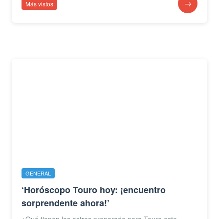
→
Más vistos
GENERAL
‘Horóscopo Touro hoy: ¡encuentro
sorprendente ahora!’