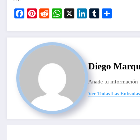
Facebook
Pinterest
Reddit
WhatsApp
X
LinkedIn
Tumblr
Compar
Diego Marqu
Añade tu información 
Ver Todas Las Entradas