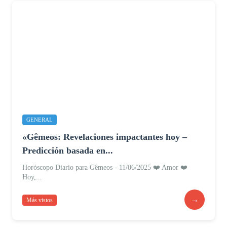
GENERAL
«Gêmeos: Revelaciones impactantes hoy –
Predicción basada en...
Horóscopo Diario para Gêmeos - 11/06/2025 ❤️ Amor ❤️
Hoy,...
→
Más vistos