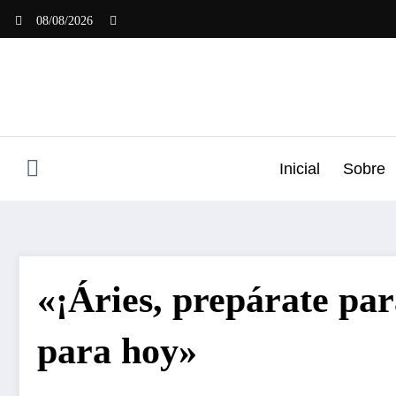
Saltar
08/08/2026
al
contenido
Inicial
Sobre
«¡Áries, prepárate par
para hoy»