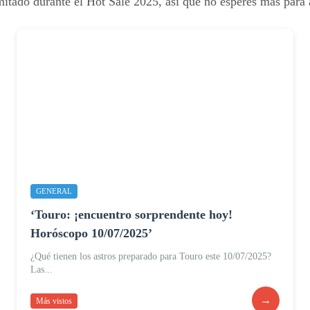
imitado durante el Hot Sale 2025, así que no esperes más par
GENERAL
‘Touro: ¡encuentro sorprendente hoy!
Horóscopo 10/07/2025’
¿Qué tienen los astros preparado para Touro este 10/07/2025?
Las...
→
Más vistos