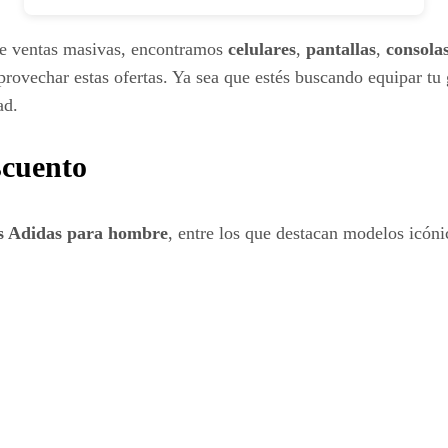
 de ventas masivas, encontramos
celulares
,
pantallas
,
consola
rovechar estas ofertas. Ya sea que estés buscando equipar t
ad.
scuento
is Adidas para hombre
, entre los que destacan modelos icón