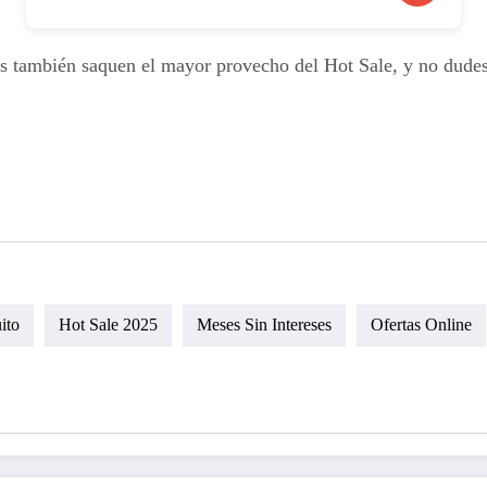
os también saquen el mayor provecho del Hot Sale, y no dudes
tir
ito
Hot Sale 2025
Meses Sin Intereses
Ofertas Online