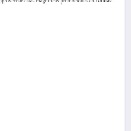
a aprovechar estas magníficas promociones en
Adidas
.