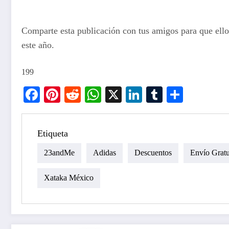
Comparte esta publicación con tus amigos para que ell
este año.
199
Facebook
Pinterest
Reddit
WhatsApp
X
LinkedIn
Tumblr
Compar
Etiqueta
23andMe
Adidas
Descuentos
Envío Gratu
Xataka México