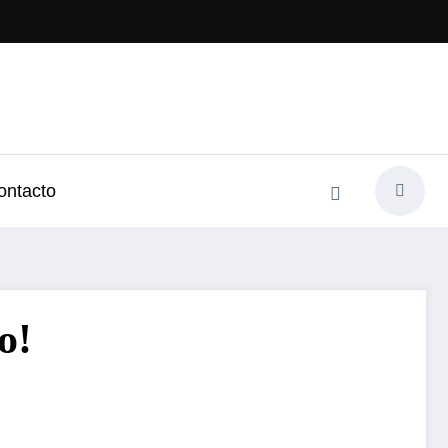
ontacto
o!