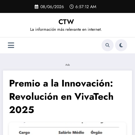
Saltar
08/06/2026
6:57:13 AM
al
contenido
CTW
La información más relevante en internet.
Ads
Premio a la Innovación:
Revolución en VivaTech
2025