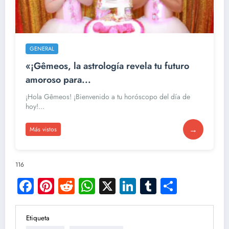
GENERAL
«¡Gêmeos, la astrología revela tu futuro
amoroso para...
¡Hola Gêmeos! ¡Bienvenido a tu horóscopo del día de
hoy!...
→
Más vistos
116
Facebook
Pinterest
Reddit
WhatsApp
X
LinkedIn
Tumblr
Compar
Etiqueta