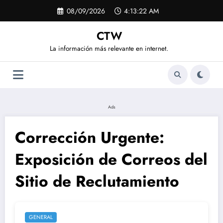
Saltar
08/09/2026
4:13:22 AM
al
contenido
CTW
La información más relevante en internet.
Ads
Corrección Urgente:
Exposición de Correos del
Sitio de Reclutamiento
GENERAL