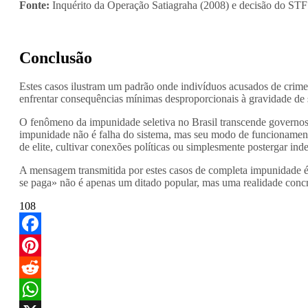
Fonte:
Inquérito da Operação Satiagraha (2008) e decisão do STF
Conclusão
Estes casos ilustram um padrão onde indivíduos acusados de crimes
enfrentar consequências mínimas desproporcionais à gravidade de s
O fenômeno da impunidade seletiva no Brasil transcende governos e 
impunidade não é falha do sistema, mas seu modo de funcionamento
de elite, cultivar conexões políticas ou simplesmente postergar ind
A mensagem transmitida por estes casos de completa impunidade é de
se paga» não é apenas um ditado popular, mas uma realidade concre
108
Facebook
Pinterest
Reddit