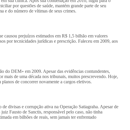
s em sua clínica. Após sua condenação em 2010, fugiu para o
iciliar por questões de saúde, mantém grande parte de seu
ema e do número de vítimas de seus crimes.
ue causou prejuízos estimados em R$ 1,5 bilhão em valores
sos por tecnicidades jurídicas e prescrição. Faleceu em 2009, aos
alão do DEM» em 2009. Apesar das evidências contundentes,
por mais de uma década nos tribunais, muitos prescrevendo. Hoje,
om planos de concorrer novamente a cargos eletivos.
 de divisas e corrupção ativa na Operação Satiagraha. Apesar de
 juiz Fausto de Sanctis, responsável pelo caso, não tinha
timada em bilhões de reais, sem jamais ter enfrentado