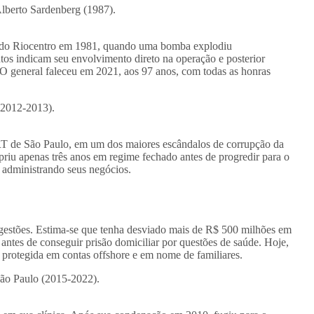
lberto Sardenberg (1987).
do do Riocentro em 1981, quando uma bomba explodiu
s indicam seu envolvimento direto na operação e posterior
O general faleceu em 2021, aos 97 anos, com todas as honras
(2012-2013).
TRT de São Paulo, em um dos maiores escândalos de corrupção da
iu apenas três anos em regime fechado antes de progredir para o
 administrando seus negócios.
 gestões. Estima-se que tenha desviado mais de R$ 500 milhões em
ntes de conseguir prisão domiciliar por questões de saúde. Hoje,
 protegida em contas offshore e em nome de familiares.
São Paulo (2015-2022).