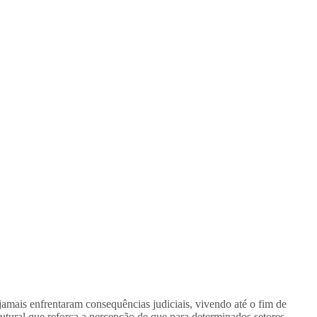
jamais enfrentaram consequências judiciais, vivendo até o fim de
tural que reforça a percepção de que para determinados setores