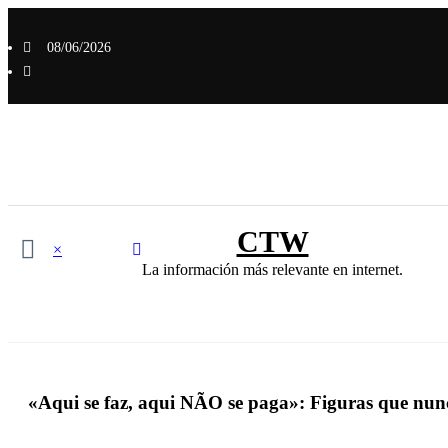
Saltar
al
08/06/2026
contenido
CTW
×
La información más relevante en internet.
«Aqui se faz, aqui NÃO se paga»: Figuras que nunc