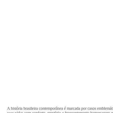
A história brasileira contemporânea é marcada por casos emblemáti
suas vidas com conforto, prestígio e frequentemente homenagens p