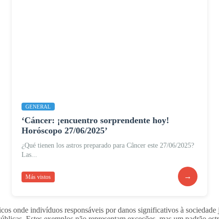
GENERAL
‘Cáncer: ¡encuentro sorprendente hoy!
Horóscopo 27/06/2025’
¿Qué tienen los astros preparado para Câncer este 27/06/2025?
Las...
→
Más vistos
cos onde indivíduos responsáveis por danos significativos à sociedade 
úblicas. Estes exemplos não representam exceções, mas um padrão estru