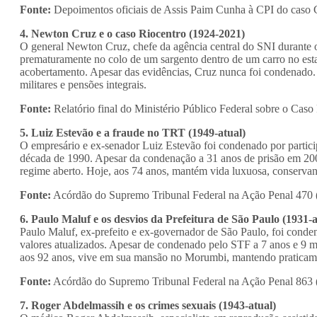
Fonte:
Depoimentos oficiais de Assis Paim Cunha à CPI do caso C
4. Newton Cruz e o caso Riocentro (1924-2021)
O general Newton Cruz, chefe da agência central do SNI durante 
prematuramente no colo de um sargento dentro de um carro no es
acobertamento. Apesar das evidências, Cruz nunca foi condenado.
militares e pensões integrais.
Fonte:
Relatório final do Ministério Público Federal sobre o Cas
5. Luiz Estevão e a fraude no TRT (1949-atual)
O empresário e ex-senador Luiz Estevão foi condenado por partic
década de 1990. Apesar da condenação a 31 anos de prisão em 200
regime aberto. Hoje, aos 74 anos, mantém vida luxuosa, conservan
Fonte:
Acórdão do Supremo Tribunal Federal na Ação Penal 470 (
6. Paulo Maluf e os desvios da Prefeitura de São Paulo (1931-a
Paulo Maluf, ex-prefeito e ex-governador de São Paulo, foi conde
valores atualizados. Apesar de condenado pelo STF a 7 anos e 9 m
aos 92 anos, vive em sua mansão no Morumbi, mantendo praticament
Fonte:
Acórdão do Supremo Tribunal Federal na Ação Penal 863 (2
7. Roger Abdelmassih e os crimes sexuais (1943-atual)