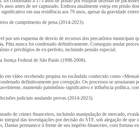
, foi condenado a 173 anos de prisão por estuprar dezenas de paciente
ês anos antes de ser capturado. Embora atualmente esteja em prisão dom
 significativo em sua residência aos 79 anos, apesar da gravidade extr
tórios de cumprimento de pena (2014-2023).
vel por um esquema de desvio de recursos dos precatórios municipais q
ria, Pitta nunca foi condenado definitivamente. Conseguiu anular proces
io e privilégios de ex-prefeito, incluindo pensão especial.
na Justiça Federal de São Paulo (1998-2008).
grado em vídeo recebendo propina no escândalo conhecido como «Mens
 condenado definitivamente por corrupção. Os processos se arrastaram 
rtavelmente, mantendo patrimônio significativo e influência política, c
decisões judiciais anulando provas (2014-2023).
sado de crimes financeiros, incluindo manipulação de mercado, evasão
ão integral das investigações por decisão do STF, sob alegação de que o
os, Dantas permanece à frente de seu império financeiro, com fortuna es