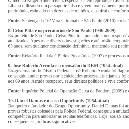
O médico Roger Abdelmassih, especialista em reprodução assistida
Líbano utilizando um passaporte falso e viveu luxuosamente por tr
patrimônio, estimado em dezenas de milhões, e usufrui de conforto
Fonte:
Sentença da 16ª Vara Criminal de São Paulo (2010) e rela
8. Celso Pitta e os precatórios de São Paulo (1946-2009)
Ex-prefeito de São Paulo, Celso Pitta foi apontado como responsá
atualizados. Apesar de diversas investigações e até prisão temporá
63 anos, sem qualquer condenação definitiva, mantendo seu patrimôn
Fonte:
Relatório final da CPI dos Precatórios (1997) e processos 
9. José Roberto Arruda e o mensalão do DEM (1954-atual)
Ex-governador do Distrito Federal, José Roberto Arruda foi fla
conseguiu anular provas por tecnicidades processuais e jamais foi
aos 69 anos, Arruda recuperou seus direitos políticos e vive confo
Fonte:
Inquérito Policial da Operação Caixa de Pandora (2009) e 
10. Daniel Dantas e o caso Opportunity (1954-atual)
Banqueiro e fundador do Grupo Opportunity, Daniel Dantas foi acu
provas robustas coletadas pela Polícia Federal, conseguiu a anulaç
competência para autorizar as escutas telefônicas. Hoje, aos 69 an
consequências jurídicas significativas.