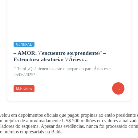
GENERAL
– AMOR: \’encuentro sorprendente\’ –
Estructura aleatoria: \’Áries:...
```html ¿Qué tienen los astros preparado para Áries este
25/06/2025?...
→
Más vistos
elou em depoimentos oficiais que pagou propinas ao então presidente 
 em prejuízo de aproximadamente US$ 500 milhões em valores atualiza
uladores do esquema. Apesar das evidências, nunca foi processado cri
 e prêmios empresariais na Bahia.