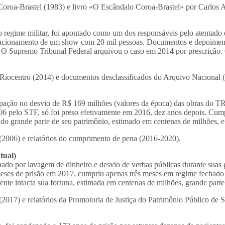
oroa-Brastel (1983) e livro «O Escândalo Coroa-Brastel» por Carlos A
o regime militar, foi apontado como um dos responsáveis pelo atenta
tacionamento de um show com 20 mil pessoas. Documentos e depoimento
 O Supremo Tribunal Federal arquivou o caso em 2014 por prescrição. 
o Riocentro (2014) e documentos desclassificados do Arquivo Nacional 
ipação no desvio de R$ 169 milhões (valores da época) das obras do 
6 pelo STF, só foi preso efetivamente em 2016, dez anos depois. Cumpr
do grande parte de seu patrimônio, estimado em centenas de milhões, e
2006) e relatórios do cumprimento de pena (2016-2020).
tual)
nado por lavagem de dinheiro e desvio de verbas públicas durante suas
eses de prisão em 2017, cumpriu apenas três meses em regime fechado a
e intacta sua fortuna, estimada em centenas de milhões, grande parte
017) e relatórios da Promotoria de Justiça do Patrimônio Público de 