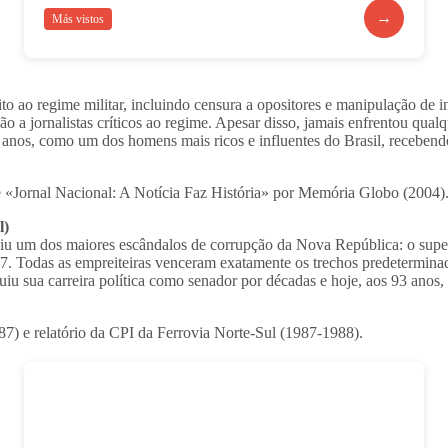
→
Más vistos
o ao regime militar, incluindo censura a opositores e manipulação d
a jornalistas críticos ao regime. Apesar disso, jamais enfrentou qual
8 anos, como um dos homens mais ricos e influentes do Brasil, receben
«Jornal Nacional: A Notícia Faz História» por Memória Globo (2004)
l)
iu um dos maiores escândalos de corrupção da Nova República: o super
7. Todas as empreiteiras venceram exatamente os trechos predeterminad
uiu sua carreira política como senador por décadas e hoje, aos 93 anos
7) e relatório da CPI da Ferrovia Norte-Sul (1987-1988).