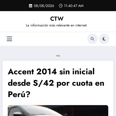
Saltar
08/08/2026
11:40:48 AM
al
contenido
CTW
La información más relevante en internet.
Ads
Accent 2014 sin inicial
desde S/42 por cuota en
Perú?