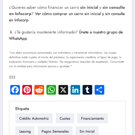
¿Quieres saber cómo financiar un carro
sin inicial
y
sin consulta
en Infocorp
?
Ver cómo comprar un carro sin inicial y sin consulta
en Infocorp
📱 ¿Te gustaría mantenerte informado?
Únete a nuestro grupo de
WhatsApp
*Los datos económicos presentados son estimativos y meramente informativos. Las cuotas
definitivas están sujetas al monto del préstamo, la organización crediticia, el lapso de pago, tu
evaluación financiera y múltiples factores. No aseguramos requisitos de aceptación. Comunícate
con la entidad para información precisa y ajustada.*
222
Facebook
Pinterest
Reddit
WhatsApp
X
LinkedIn
Tumblr
Compar
Etiqueta
Crédito Automotriz
Cuotas
Financiamiento
Leasing
Pagos Semanales
Sin Inicial