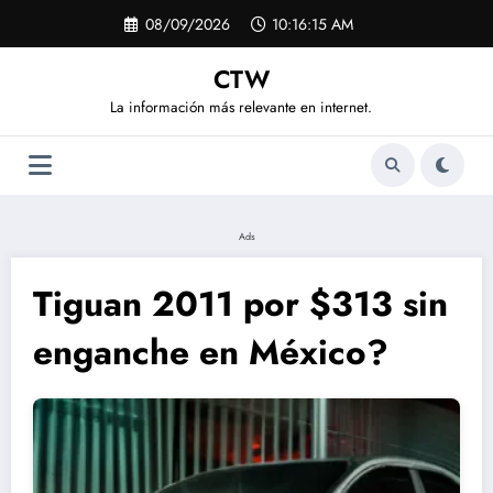
Saltar
08/09/2026
10:16:16 AM
al
contenido
CTW
La información más relevante en internet.
Ads
Tiguan 2011 por $313 sin
enganche en México?