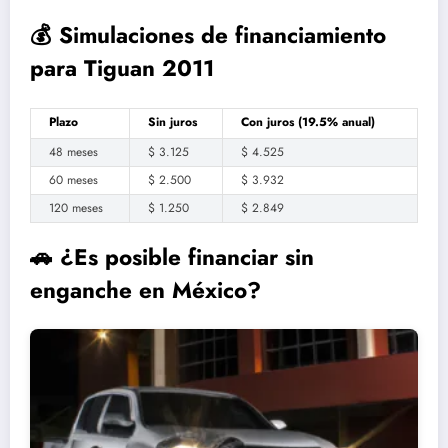
💰 Simulaciones de financiamiento
para Tiguan 2011
Plazo
Sin juros
Con juros (19.5% anual)
48 meses
$ 3.125
$ 4.525
60 meses
$ 2.500
$ 3.932
120 meses
$ 1.250
$ 2.849
🚗 ¿Es posible financiar sin
enganche en México?