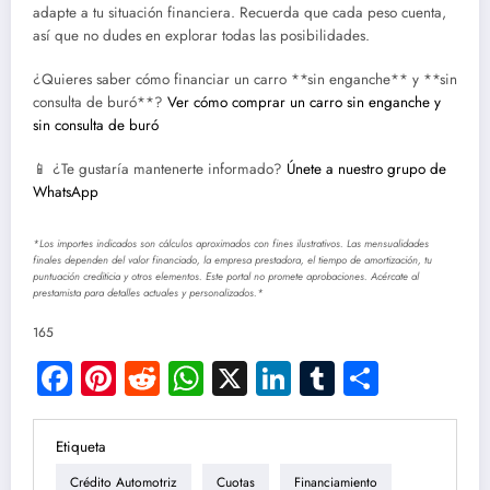
adapte a tu situación financiera. Recuerda que cada peso cuenta,
así que no dudes en explorar todas las posibilidades.
¿Quieres saber cómo financiar un carro **sin enganche** y **sin
consulta de buró**?
Ver cómo comprar un carro sin enganche y
sin consulta de buró
📱 ¿Te gustaría mantenerte informado?
Únete a nuestro grupo de
WhatsApp
*Los importes indicados son cálculos aproximados con fines ilustrativos. Las mensualidades
finales dependen del valor financiado, la empresa prestadora, el tiempo de amortización, tu
puntuación crediticia y otros elementos. Este portal no promete aprobaciones. Acércate al
prestamista para detalles actuales y personalizados.*
165
Facebook
Pinterest
Reddit
WhatsApp
X
LinkedIn
Tumblr
Compar
Etiqueta
Crédito Automotriz
Cuotas
Financiamiento