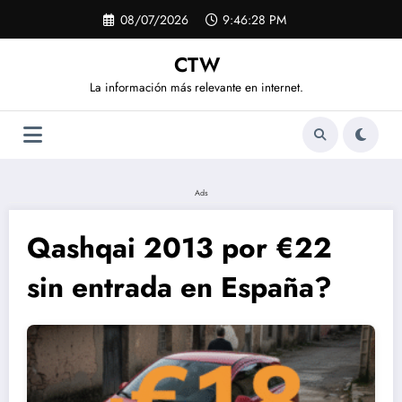
Saltar
08/07/2026
9:46:28 PM
al
contenido
CTW
La información más relevante en internet.
Ads
Qashqai 2013 por €22
sin entrada en España?