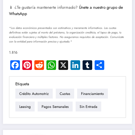
📱 ¿Te gustaría mantenerte informado?
Únete a nuestro grupo de
WhatsApp
*Los datos económicos presentados son estimativos y meramente informativos. Las cuotas
definitivas están sujetas al monto del préstamo, la organización crediticia, el lapso de pago, tu
evaluación financiera y múltiples factores. No aseguramos requisitos de aceptación. Comunícate
con la entidad para información precisa y ajustada.*
1.816
Facebook
Pinterest
Reddit
WhatsApp
X
LinkedIn
Tumblr
Compar
Etiqueta
Crédito Automotriz
Cuotas
Financiamiento
Leasing
Pagos Semanales
Sin Entrada