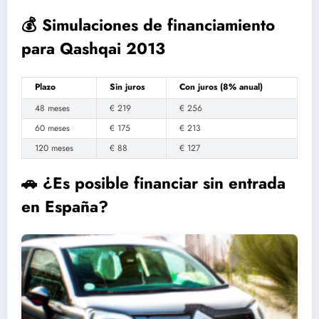
💰 Simulaciones de financiamiento
para Qashqai 2013
Plazo
Sin juros
Con juros (8% anual)
48 meses
€ 219
€ 256
60 meses
€ 175
€ 213
120 meses
€ 88
€ 127
🚗 ¿Es posible financiar sin entrada
en España?