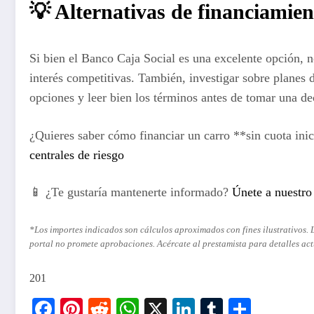
💡 Alternativas de financiamien
Si bien el Banco Caja Social es una excelente opción, n
interés competitivas. También, investigar sobre planes
opciones y leer bien los términos antes de tomar una de
¿Quieres saber cómo financiar un carro **sin cuota inic
centrales de riesgo
📱 ¿Te gustaría mantenerte informado?
Únete a nuestr
*Los importes indicados son cálculos aproximados con fines ilustrativos. 
portal no promete aprobaciones. Acércate al prestamista para detalles act
201
Facebook
Pinterest
Reddit
WhatsApp
X
LinkedIn
Tumblr
Compar