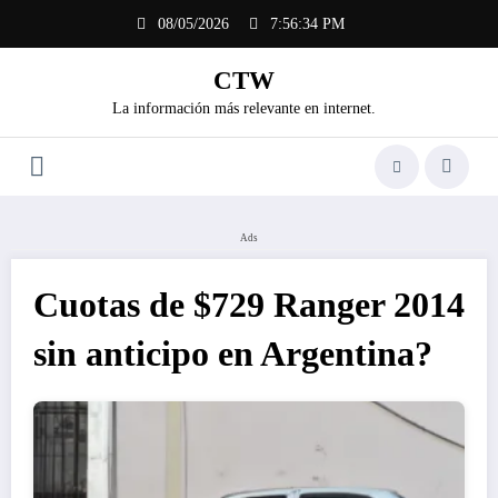
Saltar
08/05/2026
7:56:35 PM
al
contenido
CTW
La información más relevante en internet.
Ads
Cuotas de $729 Ranger 2014
sin anticipo en Argentina?