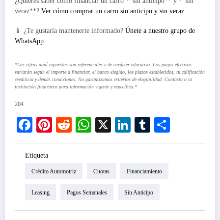
¿Quieres saber cómo financiar un carro **sin anticipo** y **sin
veraz**?
Ver cómo comprar un carro sin anticipo y sin veraz
📱 ¿Te gustaría mantenerte informado?
Únete a nuestro grupo de
WhatsApp
*Las cifras aquí expuestas son referenciales y de carácter educativo. Los pagos efectivos
variarán según el importe a financiar, el banco elegido, los plazos establecidos, tu calificación
crediticia y demás condiciones. No garantizamos criterios de elegibilidad. Contacta a la
institución financiera para información vigente y específica.*
204
Facebook
Pinterest
Reddit
WhatsApp
X
LinkedIn
Tumblr
Compar
Etiqueta
Crédito Automotriz
Cuotas
Financiamiento
Leasing
Pagos Semanales
Sin Anticipo