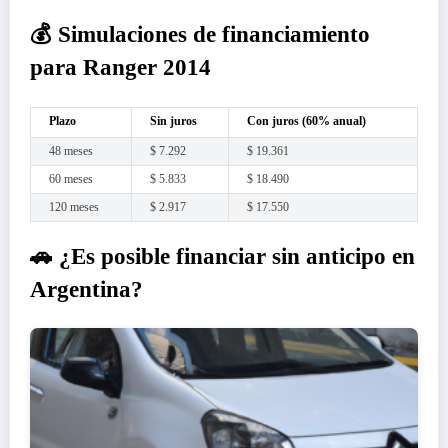
💰 Simulaciones de financiamiento
para Ranger 2014
Plazo
Sin juros
Con juros (60% anual)
48 meses
$ 7.292
$ 19.361
60 meses
$ 5.833
$ 18.490
120 meses
$ 2.917
$ 17.550
🚗 ¿Es posible financiar sin anticipo en
Argentina?