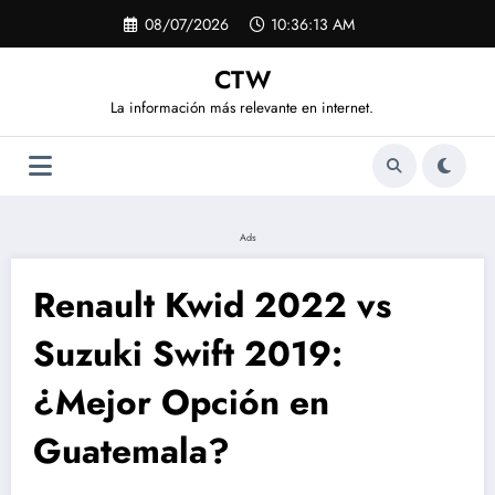
Saltar
08/07/2026
10:36:13 AM
al
contenido
CTW
La información más relevante en internet.
Ads
Renault Kwid 2022 vs
Suzuki Swift 2019:
¿Mejor Opción en
Guatemala?