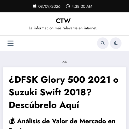
Saltar
08/09/2026
4:38:01 AM
al
contenido
CTW
La información más relevante en internet.
Ads
¿DFSK Glory 500 2021 o
Suzuki Swift 2018?
Descúbrelo Aquí
💰 Análisis de Valor de Mercado en