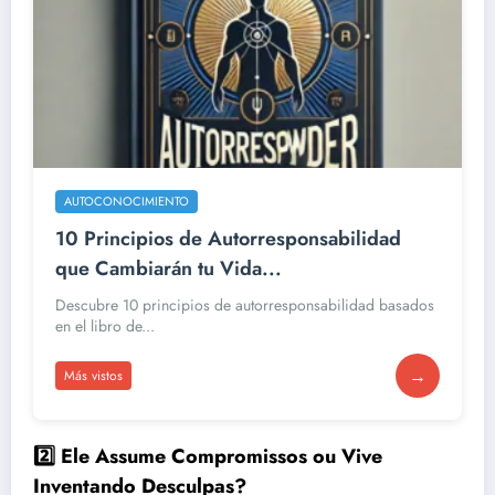
AUTOCONOCIMIENTO
10 Principios de Autorresponsabilidad
que Cambiarán tu Vida...
Descubre 10 principios de autorresponsabilidad basados
en el libro de...
→
Más vistos
2️⃣ Ele Assume Compromissos ou Vive
Inventando Desculpas?