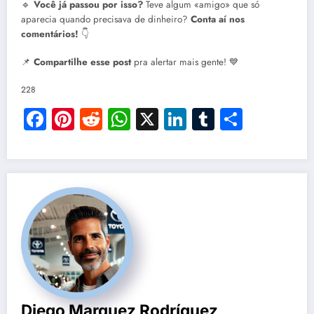
🔹
Você já passou por isso?
Teve algum «amigo» que só
aparecia quando precisava de dinheiro?
Conta aí nos
comentários!
👇
📌
Compartilhe esse post
pra alertar mais gente! 💙
228
Facebook
Pinterest
Reddit
WhatsApp
X
LinkedIn
Tumblr
Compar
Diego Marquez Rodríguez