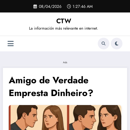
Saltar
08/04/2026
1:27:46 AM
al
contenido
CTW
La información más relevante en internet.
Ads
Amigo de Verdade
Empresta Dinheiro?